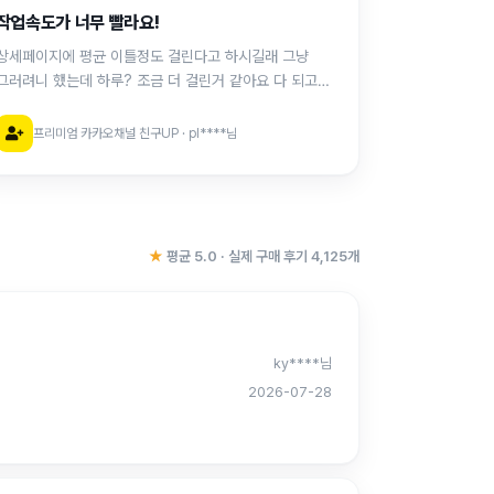
작업속도가 너무 빨라요!
상세페이지에 평균 이틀정도 걸린다고 하시길래 그냥
그러려니 했는데 하루? 조금 더 걸린거 같아요 다 되고
문자로 완료됐다고 안내도 해주셔서 언제 다 되는지
일일이 들어가보지도 않아도 되고, 여기 시스템 너무
프리미엄 카카오채널 친구UP · pl****님
만족스럽습니다! 구매할 일 있으면 무조건 재구매 의사
있습
★
평균 5.0 · 실제 구매 후기 4,125개
ky****님
2026-07-28