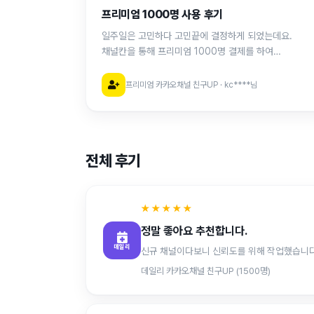
프리미엄 1000명 사용 후기
일주일은 고민하다 고민끝에 결정하게 되었는데요.
채널칸을 통해 프리미엄 1000명 결제를 하여
진행하였습니다. 소요기간은 2.5일로 설정했었고 정말
딱 맞춰서 작업을 끝내주셨어요. 현재 이탈자도 없고
프리미엄 카카오채널 친구UP · kc****님
이탈자가 생길시 100% 조치도 해주신다하니 믿고 진행
전체 후기
★★★★★
정말 좋아요 추천합니다.
데일리
데일리 카카오채널 친구UP (1500명)